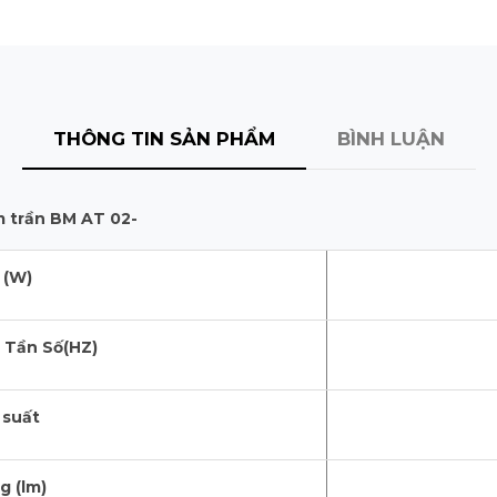
THÔNG TIN SẢN PHẨM
BÌNH LUẬN
m trần BM AT 02-
 (W)
, Tần Số(HZ)
 suất
 (lm)