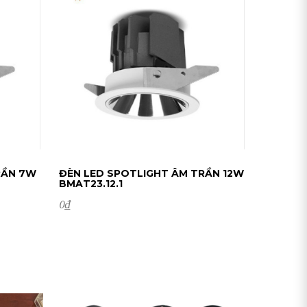
RẦN 7W
ĐÈN LED SPOTLIGHT ÂM TRẦN 12W
BMAT23.12.1
0
₫
ĐẶT HÀNG