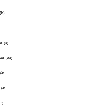
(h)
àu(K)
màu(Ra)
uẩn
hận
°)