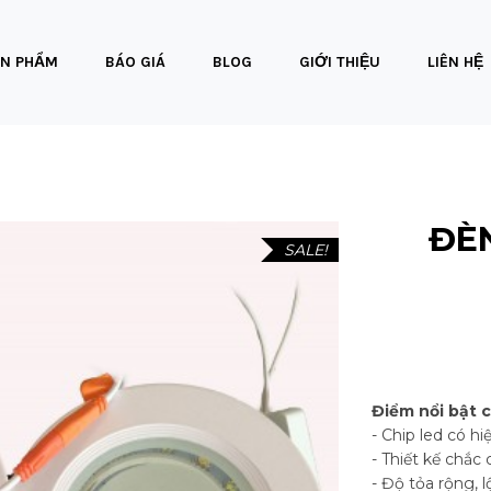
N PHẨM
BÁO GIÁ
BLOG
GIỚI THIỆU
LIÊN HỆ
ĐÈ
SALE!
Điểm nổi bật 
- Chip led có 
- Thiết kế chắc
- Độ tỏa rộng, 