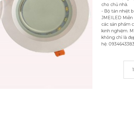
cho chủ nhà.
- Bộ tản nhiệt
JMEILED Miễn p
các sản phẩm củ
kinh nghiệm. M
không chỉ là đẹp
hệ: 093464338