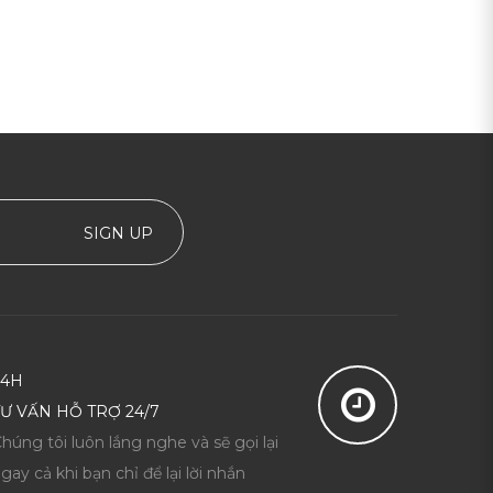
SIGN UP
24H
TƯ VẤN HỖ TRỢ 24/7
húng tôi luôn lắng nghe và sẽ gọi lại
gay cả khi bạn chỉ để lại lời nhắn