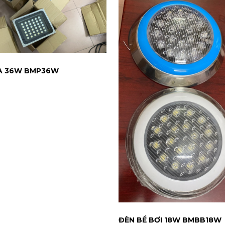
A 36W BMP36W
T HÀNG
ĐÈN BỂ BƠI 18W BMBB18W