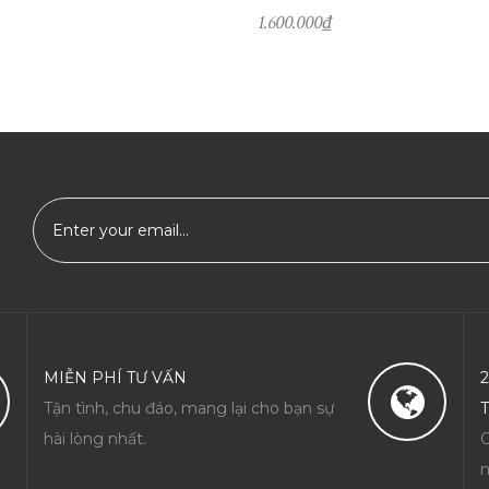
1.600.000
₫
ĐẶT HÀNG
MIỄN PHÍ TƯ VẤN
Tận tình, chu đáo, mang lại cho bạn sự
hài lòng nhất.
C
n