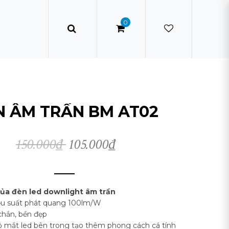
0
N ÂM TRẦN BM AT02
150.000
₫
105.000
₫
của đèn led downlight âm trần
hiệu suất phát quang 100lm/W
 chắn, bền đẹp
lộ mắt led bên trong tạo thêm phong cách cá tính