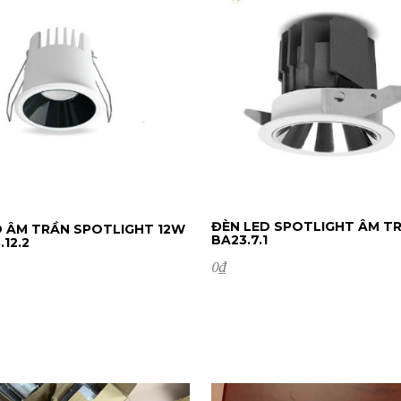
ĐÈN LED SPOTLIGHT ÂM T
D ÂM TRẦN SPOTLIGHT 12W
BA23.7.1
12.2
0
₫
ĐẶT HÀNG
T HÀNG