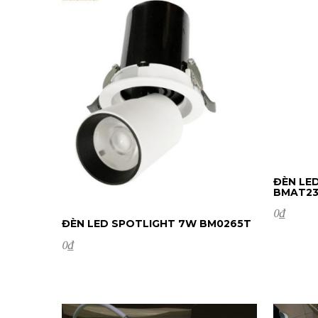
ĐÈN LE
BMAT23.
0
₫
ĐÈN LED SPOTLIGHT 7W BM0265T
ĐẶ
0
₫
ĐẶT HÀNG