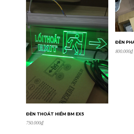
ĐÈN PH
800.000
₫
ĐẶ
ĐÈN THOÁT HIỂM BM EX5
750.000
₫